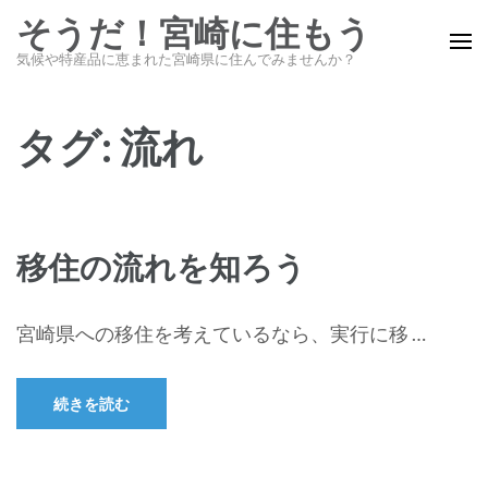
コ
そうだ！宮崎に住もう
ン
気候や特産品に恵まれた宮崎県に住んでみませんか？
テ
ン
ツ
タグ:
流れ
へ
ス
キ
ッ
移住の流れを知ろう
プ
(Enter
宮崎県への移住を考えているなら、実行に移 …
を
押
す)
続きを読む